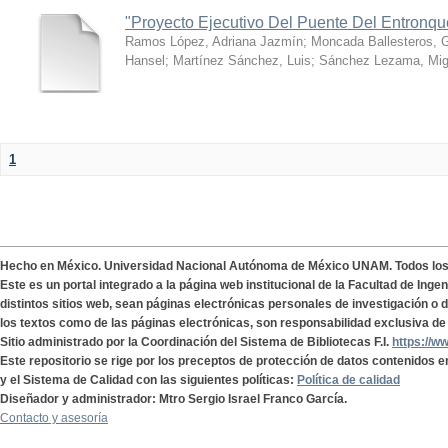
"Proyecto Ejecutivo Del Puente Del Entronq
Ramos López, Adriana Jazmín
;
Moncada Ballesteros, 
Hansel
;
Martínez Sánchez, Luis
;
Sánchez Lezama, Mig
1
Hecho en México. Universidad Nacional Autónoma de México UNAM. Todos lo
Este es un portal integrado a la página web institucional de la Facultad de Ing
distintos sitios web, sean páginas electrónicas personales de investigación o de
los textos como de las páginas electrónicas, son responsabilidad exclusiva de 
Sitio administrado por la Coordinación del Sistema de Bibliotecas F.I.
https://w
Este repositorio se rige por los preceptos de protección de datos contenidos e
y el Sistema de Calidad con las siguientes políticas:
Política de calidad
Diseñador y administrador: Mtro Sergio Israel Franco García.
Contacto y asesoría