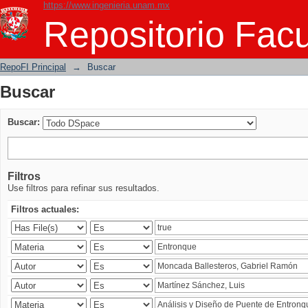
https://www.ingenieria.unam.mx
Buscar
Repositorio Facu
RepoFI Principal
→
Buscar
Buscar
Buscar:
Filtros
Use filtros para refinar sus resultados.
Filtros actuales: