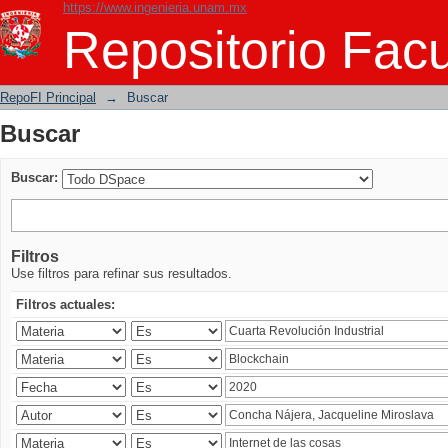
https://www.ingenieria.unam.mx
Buscar
Repositorio Facu
RepoFI Principal
→
Buscar
Buscar
Buscar:
Filtros
Use filtros para refinar sus resultados.
Filtros actuales: