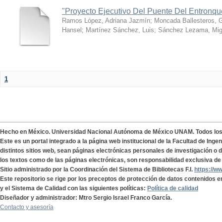
"Proyecto Ejecutivo Del Puente Del Entronq
Ramos López, Adriana Jazmín
;
Moncada Ballesteros, 
Hansel
;
Martínez Sánchez, Luis
;
Sánchez Lezama, Mig
1
Hecho en México. Universidad Nacional Autónoma de México UNAM. Todos lo
Este es un portal integrado a la página web institucional de la Facultad de Ing
distintos sitios web, sean páginas electrónicas personales de investigación o de
los textos como de las páginas electrónicas, son responsabilidad exclusiva de 
Sitio administrado por la Coordinación del Sistema de Bibliotecas F.I.
https://w
Este repositorio se rige por los preceptos de protección de datos contenidos e
y el Sistema de Calidad con las siguientes políticas:
Política de calidad
Diseñador y administrador: Mtro Sergio Israel Franco García.
Contacto y asesoría