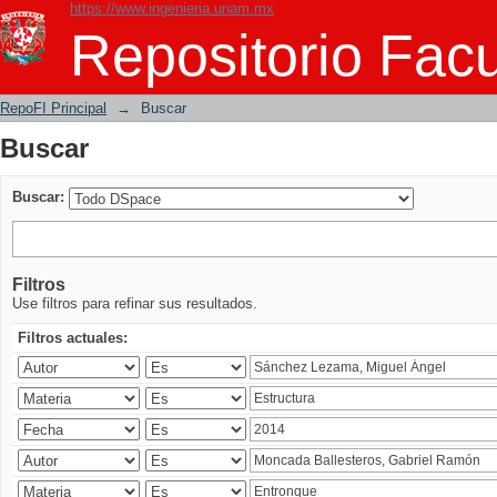
https://www.ingenieria.unam.mx
Buscar
Repositorio Facu
RepoFI Principal
→
Buscar
Buscar
Buscar:
Filtros
Use filtros para refinar sus resultados.
Filtros actuales: