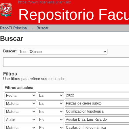
https://www.ingenieria.unam.mx
Buscar
Repositorio Facu
RepoFI Principal
→
Buscar
Buscar
Buscar:
Filtros
Use filtros para refinar sus resultados.
Filtros actuales: