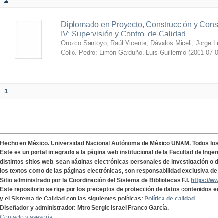
Diplomado en Proyecto, Construcción y Cons
IV: Supervisión y Control de Calidad
Orozco Santoyo, Raúl Vicente
;
Dávalos Miceli, Jorge L
Colio, Pedro
;
Limón Garduño, Luis Guillermo
(
2001-07-
1
Hecho en México. Universidad Nacional Autónoma de México UNAM. Todos lo
Este es un portal integrado a la página web institucional de la Facultad de Ing
distintos sitios web, sean páginas electrónicas personales de investigación o de
los textos como de las páginas electrónicas, son responsabilidad exclusiva de 
Sitio administrado por la Coordinación del Sistema de Bibliotecas F.I.
https://w
Este repositorio se rige por los preceptos de protección de datos contenidos e
y el Sistema de Calidad con las siguientes políticas:
Política de calidad
Diseñador y administrador: Mtro Sergio Israel Franco García.
Contacto y asesoría