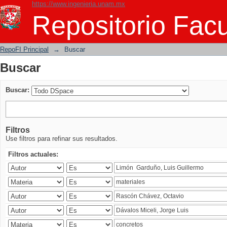
https://www.ingenieria.unam.mx
Buscar
Repositorio Facu
RepoFI Principal
→
Buscar
Buscar
Buscar:
Filtros
Use filtros para refinar sus resultados.
Filtros actuales: