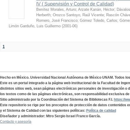
IV ( Supervisión y Control de Calidad)
Benítez Morales, Arturo
;
Arzate Kanán, Héctor
;
Dávalos
Herberth
;
Orozco Santoyo, Raúl Vicente
;
Rascón Cháve
Romero, José Francisco
;
Gómez Toledo, Carlos
;
Gómez
Limón Garduño, Luis Guillermo
(
2001-06
)
1
Hecho en México. Universidad Nacional Autónoma de México UNAM. Todos lo
Este es un portal integrado a la página web institucional de la Facultad de Ing
distintos sitios web, sean páginas electrónicas personales de investigación o de
los textos como de las páginas electrónicas, son responsabilidad exclusiva de 
Sitio administrado por la Coordinación del Sistema de Bibliotecas F.I.
https://w
Este repositorio se rige por los preceptos de protección de datos contenidos e
y el Sistema de Calidad con las siguientes políticas:
Política de calidad
Diseñador y administrador: Mtro Sergio Israel Franco García.
Contacto y asesoría