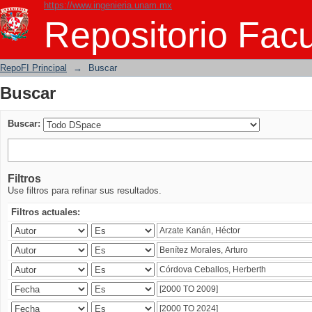
https://www.ingenieria.unam.mx
Buscar
Repositorio Facu
RepoFI Principal
→
Buscar
Buscar
Buscar:
Filtros
Use filtros para refinar sus resultados.
Filtros actuales: