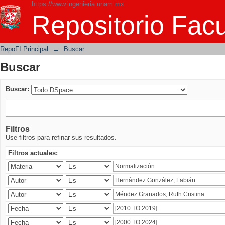
https://www.ingenieria.unam.mx
Buscar
Repositorio Facu
RepoFI Principal
→
Buscar
Buscar
Buscar:
Filtros
Use filtros para refinar sus resultados.
Filtros actuales: