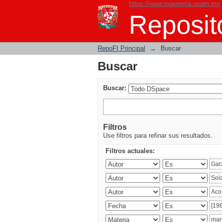
https://www.ingenieria.unam.mx
Buscar
Reposito
RepoFI Principal
→
Buscar
Buscar
Buscar:
Filtros
Use filtros para refinar sus resultados.
Filtros actuales: