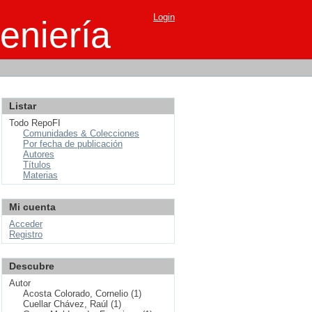
Login
eniería
Listar
Todo RepoFI
Comunidades & Colecciones
Por fecha de publicación
Autores
Títulos
Materias
Mi cuenta
Acceder
Registro
Descubre
Autor
Acosta Colorado, Cornelio (1)
Cuellar Chávez, Raúl (1)