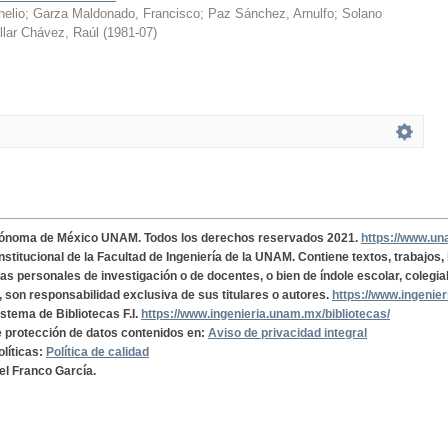
nelio
;
Garza Maldonado, Francisco
;
Paz Sánchez, Arnulfo
;
Solano
llar Chávez, Raúl
(
1981-07
)
tónoma de México UNAM. Todos los derechos reservados 2021.
https://www.u
institucional de la Facultad de Ingeniería de la UNAM. Contiene textos, trabajos
cas personales de investigación o de docentes, o bien de índole escolar, colegia
, son responsabilidad exclusiva de sus titulares o autores.
https://www.ingenie
istema de Bibliotecas F.I.
https://www.ingenieria.unam.mx/bibliotecas/
de protección de datos contenidos en:
Aviso de privacidad integral
olíticas:
Política de calidad
el Franco García.