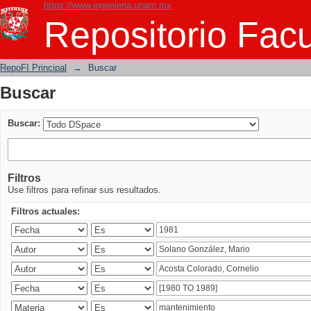
https://www.ingenieria.unam.mx
Buscar
Repositorio Facu
RepoFI Principal
→
Buscar
Buscar
Buscar:
Filtros
Use filtros para refinar sus resultados.
Filtros actuales: