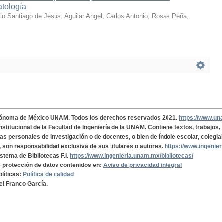
atología
ulo Santiago de Jesús
;
Aguilar Angel, Carlos Antonio
;
Rosas Peña,
tónoma de México UNAM. Todos los derechos reservados 2021.
https://www.u
institucional de la Facultad de Ingeniería de la UNAM. Contiene textos, trabajos
cas personales de investigación o de docentes, o bien de índole escolar, colegia
, son responsabilidad exclusiva de sus titulares o autores.
https://www.ingenie
istema de Bibliotecas F.I.
https://www.ingenieria.unam.mx/bibliotecas/
de protección de datos contenidos en:
Aviso de privacidad integral
olíticas:
Política de calidad
el Franco García.