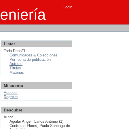
Login
eniería
Listar
Todo RepoFI
Comunidades & Colecciones
Por fecha de publicación
Autores
Títulos
Materias
Mi cuenta
Acceder
Registro
Descubre
Autor
Aguilar Angel, Carlos Antonio (1)
Contreras Flores, Paulo Santiago de