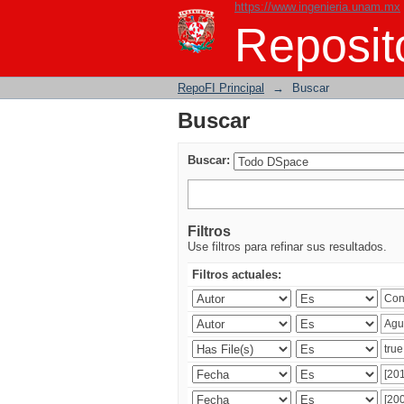
https://www.ingenieria.unam.mx
Buscar
Reposito
RepoFI Principal
→
Buscar
Buscar
Buscar:
Filtros
Use filtros para refinar sus resultados.
Filtros actuales: