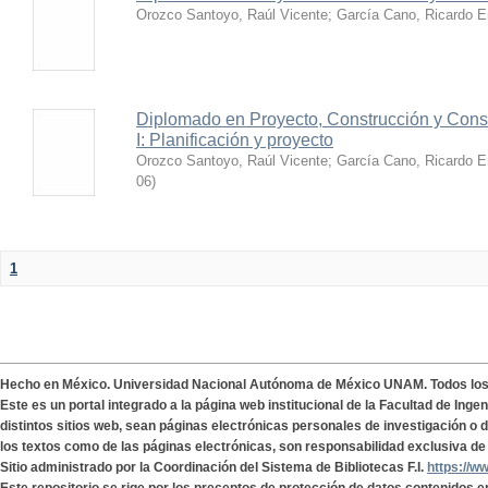
Orozco Santoyo, Raúl Vicente
;
García Cano, Ricardo E
Diplomado en Proyecto, Construcción y Conse
I: Planificación y proyecto
Orozco Santoyo, Raúl Vicente
;
García Cano, Ricardo E
06
)
1
Hecho en México. Universidad Nacional Autónoma de México UNAM. Todos lo
Este es un portal integrado a la página web institucional de la Facultad de Ing
distintos sitios web, sean páginas electrónicas personales de investigación o de
los textos como de las páginas electrónicas, son responsabilidad exclusiva de 
Sitio administrado por la Coordinación del Sistema de Bibliotecas F.I.
https://w