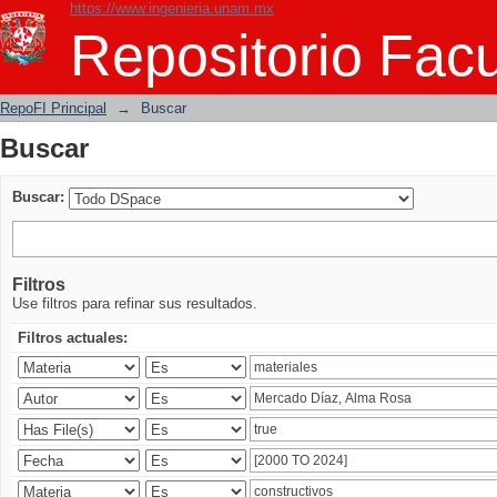
https://www.ingenieria.unam.mx
Buscar
Repositorio Facu
RepoFI Principal
→
Buscar
Buscar
Buscar:
Filtros
Use filtros para refinar sus resultados.
Filtros actuales: