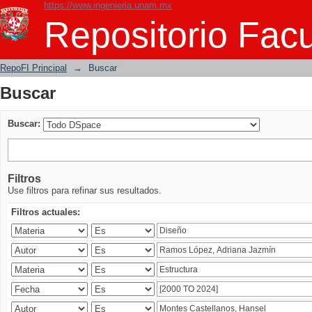
https://www.ingenieria.unam.mx
Buscar
Repositorio Facu
RepoFI Principal
→
Buscar
Buscar
Buscar:
Filtros
Use filtros para refinar sus resultados.
Filtros actuales: