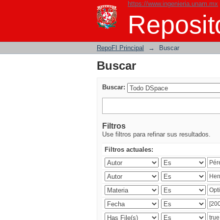
https://www.ingenieria.unam.mx
Buscar
Reposito
RepoFI Principal
→
Buscar
Buscar
Buscar:
Filtros
Use filtros para refinar sus resultados.
Filtros actuales: