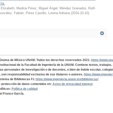
cia.
 Elizabeth
;
Medina Pérez, Miguel Ángel
;
Méndez Granados, Ruth
onzález, Fabián
;
Pérez Castillo, Lorena Adriana
(
2016-10-10
)
tónoma de México UNAM. Todos los derechos reservados 2021.
https://www.u
institucional de la Facultad de Ingeniería de la UNAM. Contiene textos, trabajos
cas personales de investigación o de docentes, o bien de índole escolar, colegia
, son responsabilidad exclusiva de sus titulares o autores.
https://www.ingenie
istema de Bibliotecas F.I.
https://www.ingenieria.unam.mx/bibliotecas/
de protección de datos contenidos en:
Aviso de privacidad integral
olíticas:
Política de calidad
el Franco García.