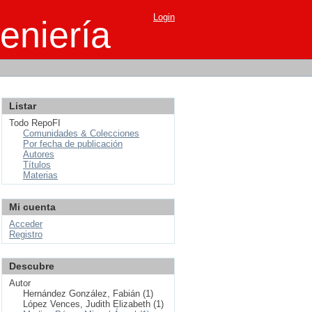
Login
eniería
Listar
Todo RepoFI
Comunidades & Colecciones
Por fecha de publicación
Autores
Títulos
Materias
Mi cuenta
Acceder
Registro
Descubre
Autor
Hernández González, Fabián (1)
López Vences, Judith Elizabeth (1)