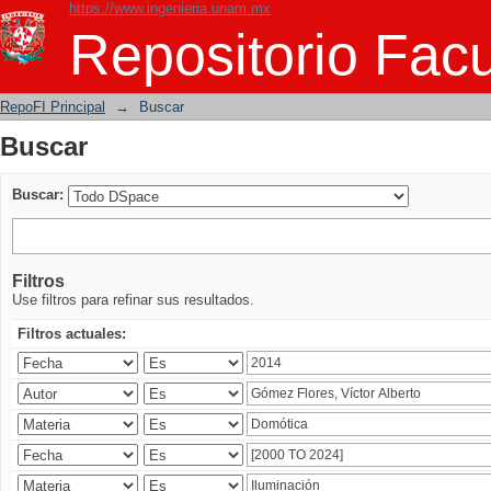
https://www.ingenieria.unam.mx
Buscar
Repositorio Facu
RepoFI Principal
→
Buscar
Buscar
Buscar:
Filtros
Use filtros para refinar sus resultados.
Filtros actuales: