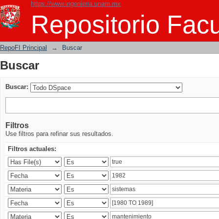
https://www.ingenieria.unam.mx
Buscar
Repositorio Facu
RepoFI Principal
→
Buscar
Buscar
Buscar:
Filtros
Use filtros para refinar sus resultados.
Filtros actuales: