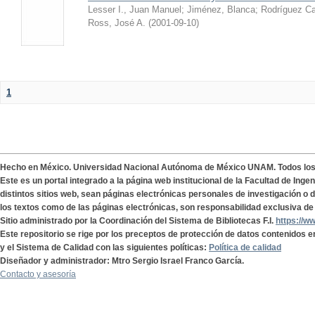
Lesser I., Juan Manuel
;
Jiménez, Blanca
;
Rodríguez Ca
Ross, José A.
(
2001-09-10
)
1
Hecho en México. Universidad Nacional Autónoma de México UNAM. Todos lo
Este es un portal integrado a la página web institucional de la Facultad de Ing
distintos sitios web, sean páginas electrónicas personales de investigación o de
los textos como de las páginas electrónicas, son responsabilidad exclusiva de 
Sitio administrado por la Coordinación del Sistema de Bibliotecas F.I.
https://w
Este repositorio se rige por los preceptos de protección de datos contenidos e
y el Sistema de Calidad con las siguientes políticas:
Política de calidad
Diseñador y administrador: Mtro Sergio Israel Franco García.
Contacto y asesoría