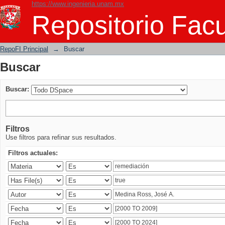
https://www.ingenieria.unam.mx
Buscar
Repositorio Facu
RepoFI Principal
→
Buscar
Buscar
Buscar:
Filtros
Use filtros para refinar sus resultados.
Filtros actuales: