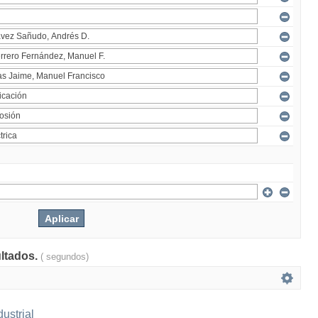
ultados.
( segundos)
ustrial