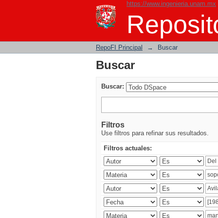
https://www.ingenieria.unam.mx
Buscar
Reposito
RepoFI Principal
→
Buscar
Buscar
Buscar:
Filtros
Use filtros para refinar sus resultados.
Filtros actuales: