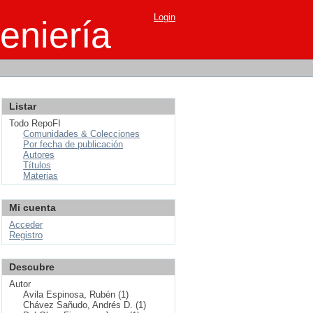
Login
eniería
Listar
Todo RepoFI
Comunidades & Colecciones
Por fecha de publicación
Autores
Títulos
Materias
Mi cuenta
Acceder
Registro
Descubre
Autor
Avila Espinosa, Rubén (1)
Chávez Sañudo, Andrés D. (1)