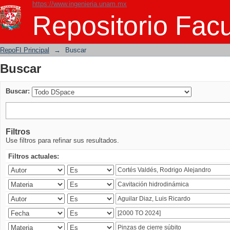
https://www.ingenieria.unam.mx
Buscar
Repositorio Facu
RepoFI Principal
→
Buscar
Buscar
Buscar:
Filtros
Use filtros para refinar sus resultados.
Filtros actuales: