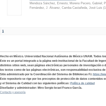
Mendoza Sánchez, Ernesto
;
Moreno Pecero, Gabriel
;
P
Fernández, J. Álvarez
;
Camba Castañeda, José Luis
(
1
1
Hecho en México. Universidad Nacional Autónoma de México UNAM. Todos lo
Este es un portal integrado a la página web institucional de la Facultad de Ing
distintos sitios web, sean páginas electrónicas personales de investigación o de
los textos como de las páginas electrónicas, son responsabilidad exclusiva de 
Sitio administrado por la Coordinación del Sistema de Bibliotecas F.I.
https://w
Este repositorio se rige por los preceptos de protección de datos contenidos e
y el Sistema de Calidad con las siguientes políticas:
Política de calidad
Diseñador y administrador: Mtro Sergio Israel Franco García.
Contacto y asesoría