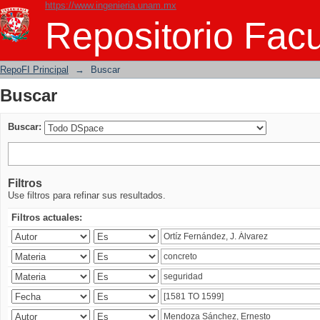
https://www.ingenieria.unam.mx
Buscar
Repositorio Facu
RepoFI Principal
→
Buscar
Buscar
Buscar:
Filtros
Use filtros para refinar sus resultados.
Filtros actuales: