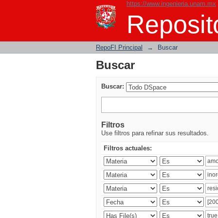
https://www.ingenieria.unam.mx
Buscar
Reposito
RepoFI Principal
→
Buscar
Buscar
Buscar:
Filtros
Use filtros para refinar sus resultados.
Filtros actuales: