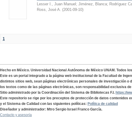
Lesser I., Juan Manuel
;
Jiménez, Blanca
;
Rodríguez Ca
Ross, José A.
(
2001-09-10
)
1
Hecho en México. Universidad Nacional Autónoma de México UNAM. Todos lo
Este es un portal integrado a la página web institucional de la Facultad de Ing
distintos sitios web, sean páginas electrónicas personales de investigación o de
los textos como de las páginas electrónicas, son responsabilidad exclusiva de 
Sitio administrado por la Coordinación del Sistema de Bibliotecas F.I.
https://w
Este repositorio se rige por los preceptos de protección de datos contenidos e
y el Sistema de Calidad con las siguientes políticas:
Política de calidad
Diseñador y administrador: Mtro Sergio Israel Franco García.
Contacto y asesoría