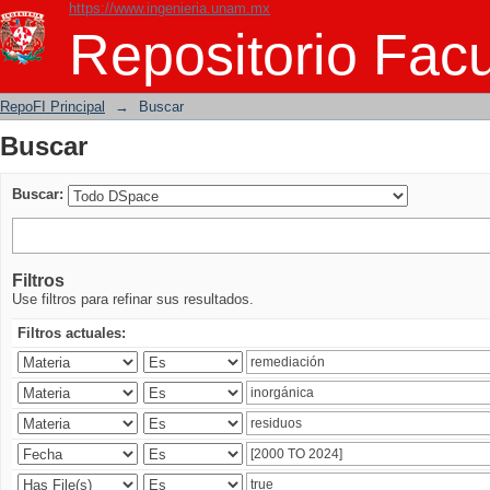
https://www.ingenieria.unam.mx
Buscar
Repositorio Facu
RepoFI Principal
→
Buscar
Buscar
Buscar:
Filtros
Use filtros para refinar sus resultados.
Filtros actuales: