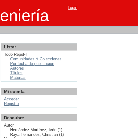
Login
eniería
Listar
Todo RepoFI
Comunidades & Colecciones
Por fecha de publicación
Autores
Títulos
Materias
Mi cuenta
Acceder
Registro
Descubre
Autor
Hernández Martínez, Iván (1)
Raya Hernández, Christian (1)