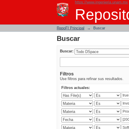
https://www.ingenieria.unam.mx
Buscar
Reposito
RepoFI Principal
→
Buscar
Buscar
Buscar:
Filtros
Use filtros para refinar sus resultados.
Filtros actuales: