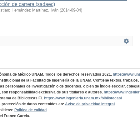
cción de carrera (sadaec)
stian
;
Hernández Martínez, Iván
(
2014-09-04
)
tónoma de México UNAM. Todos los derechos reservados 2021.
https://www.u
institucional de la Facultad de Ingeniería de la UNAM. Contiene textos, trabajos
cas personales de investigación o de docentes, o bien de índole escolar, colegia
, son responsabilidad exclusiva de sus titulares o autores.
https://www.ingenie
istema de Bibliotecas F.I.
https://www.ingenieria.unam.mx/bibliotecas/
de protección de datos contenidos en:
Aviso de privacidad integral
olíticas:
Política de calidad
el Franco García.