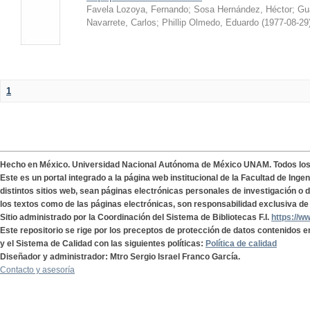
Favela Lozoya, Fernando
;
Sosa Hernández, Héctor
;
Gua
Navarrete, Carlos
;
Phillip Olmedo, Eduardo
(
1977-08-29
1
Hecho en México. Universidad Nacional Autónoma de México UNAM. Todos lo
Este es un portal integrado a la página web institucional de la Facultad de Ing
distintos sitios web, sean páginas electrónicas personales de investigación o de
los textos como de las páginas electrónicas, son responsabilidad exclusiva de 
Sitio administrado por la Coordinación del Sistema de Bibliotecas F.I.
https://w
Este repositorio se rige por los preceptos de protección de datos contenidos e
y el Sistema de Calidad con las siguientes políticas:
Política de calidad
Diseñador y administrador: Mtro Sergio Israel Franco García.
Contacto y asesoría