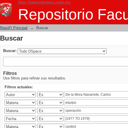
https://www.ingenieria.unam.mx
Buscar
Repositorio Facu
RepoFI Principal
→
Buscar
Buscar
Buscar:
Filtros
Use filtros para refinar sus resultados.
Filtros actuales: