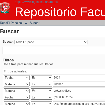
https://www.ingenieria.unam.mx
Buscar
Repositorio Facu
RepoFI Principal
→
Buscar
Buscar
Buscar:
Filtros
Use filtros para refinar sus resultados.
Filtros actuales: