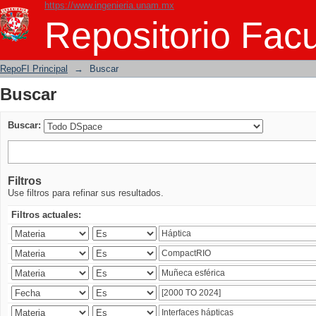
https://www.ingenieria.unam.mx
Buscar
Repositorio Facu
RepoFI Principal
→
Buscar
Buscar
Buscar:
Filtros
Use filtros para refinar sus resultados.
Filtros actuales: