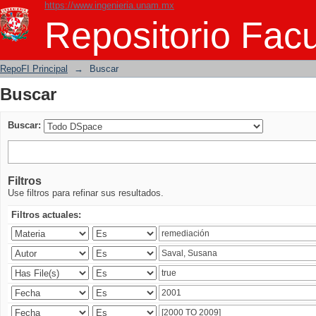
https://www.ingenieria.unam.mx
Buscar
Repositorio Facu
RepoFI Principal
→
Buscar
Buscar
Buscar:
Filtros
Use filtros para refinar sus resultados.
Filtros actuales: