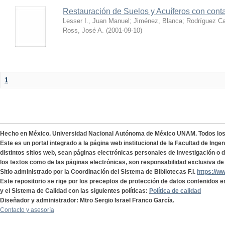
Restauración de Suelos y Acuíferos con cont
Lesser I., Juan Manuel
;
Jiménez, Blanca
;
Rodríguez Ca
Ross, José A.
(
2001-09-10
)
1
Hecho en México. Universidad Nacional Autónoma de México UNAM. Todos lo
Este es un portal integrado a la página web institucional de la Facultad de Ing
distintos sitios web, sean páginas electrónicas personales de investigación o de
los textos como de las páginas electrónicas, son responsabilidad exclusiva de 
Sitio administrado por la Coordinación del Sistema de Bibliotecas F.I.
https://w
Este repositorio se rige por los preceptos de protección de datos contenidos e
y el Sistema de Calidad con las siguientes políticas:
Política de calidad
Diseñador y administrador: Mtro Sergio Israel Franco García.
Contacto y asesoría