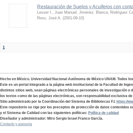
Restauración de Suelos y Acuíferos con cont
Lesser I., Juan Manuel
;
Jiménez, Blanca
;
Rodríguez Ca
Ross, José A.
(
2001-09-10
)
1
Hecho en México. Universidad Nacional Autónoma de México UNAM. Todos lo
Este es un portal integrado a la página web institucional de la Facultad de Ing
distintos sitios web, sean páginas electrónicas personales de investigación o de
los textos como de las páginas electrónicas, son responsabilidad exclusiva de 
Sitio administrado por la Coordinación del Sistema de Bibliotecas F.I.
https://w
Este repositorio se rige por los preceptos de protección de datos contenidos e
y el Sistema de Calidad con las siguientes políticas:
Política de calidad
Diseñador y administrador: Mtro Sergio Israel Franco García.
Contacto y asesoría