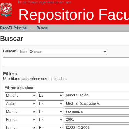
https://www.ingenieria.unam.mx
Buscar
Repositorio Facu
RepoFI Principal
→
Buscar
Buscar
Buscar:
Filtros
Use filtros para refinar sus resultados.
Filtros actuales: