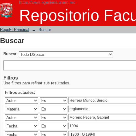
https://www.ingenieria.unam.mx
Buscar
Repositorio Facu
RepoFI Principal
→
Buscar
Buscar
Buscar:
Filtros
Use filtros para refinar sus resultados.
Filtros actuales: