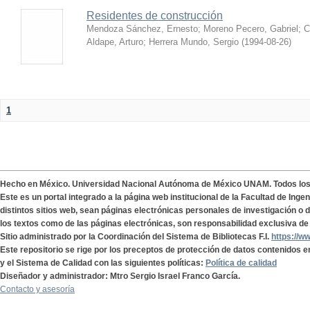
Residentes de construcción
Mendoza Sánchez, Ernesto
;
Moreno Pecero, Gabriel
;
C
Aldape, Arturo
;
Herrera Mundo, Sergio
(
1994-08-26
)
1
Hecho en México. Universidad Nacional Autónoma de México UNAM. Todos lo
Este es un portal integrado a la página web institucional de la Facultad de Ing
distintos sitios web, sean páginas electrónicas personales de investigación o de
los textos como de las páginas electrónicas, son responsabilidad exclusiva de 
Sitio administrado por la Coordinación del Sistema de Bibliotecas F.I.
https://w
Este repositorio se rige por los preceptos de protección de datos contenidos e
y el Sistema de Calidad con las siguientes políticas:
Política de calidad
Diseñador y administrador: Mtro Sergio Israel Franco García.
Contacto y asesoría