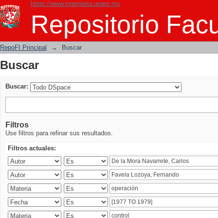
https://www.ingenieria.unam.mx
Buscar
Repositorio Facu
RepoFI Principal
→
Buscar
Buscar
Buscar:
Filtros
Use filtros para refinar sus resultados.
Filtros actuales: