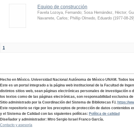
Equipo de construcción
Favela Lozoya, Fernando
;
Sosa Hernández, Héctor
;
Gua
Navarrete, Carlos
;
Phillip Olmedo, Eduardo
(
1977-08-29
1
Hecho en México. Universidad Nacional Autónoma de México UNAM. Todos lo
Este es un portal integrado a la página web institucional de la Facultad de Ing
distintos sitios web, sean páginas electrónicas personales de investigación o de
los textos como de las páginas electrónicas, son responsabilidad exclusiva de 
Sitio administrado por la Coordinación del Sistema de Bibliotecas F.I.
https://w
Este repositorio se rige por los preceptos de protección de datos contenidos e
y el Sistema de Calidad con las siguientes políticas:
Política de calidad
Diseñador y administrador: Mtro Sergio Israel Franco García.
Contacto y asesoría