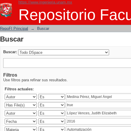
https://www.ingenieria.unam.mx
Buscar
Repositorio Facu
RepoFI Principal
→
Buscar
Buscar
Buscar:
Filtros
Use filtros para refinar sus resultados.
Filtros actuales: