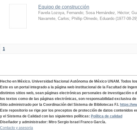
Equipo de construcción
Favela Lozoya, Fernando
;
Sosa Hernández, Héctor
;
Gua
Navarrete, Carlos
;
Phillip Olmedo, Eduardo
(
1977-08-29
1
Hecho en México. Universidad Nacional Autónoma de México UNAM. Todos lo
Este es un portal integrado a la página web institucional de la Facultad de Ing
distintos sitios web, sean páginas electrónicas personales de investigación o de
los textos como de las páginas electrónicas, son responsabilidad exclusiva de 
Sitio administrado por la Coordinación del Sistema de Bibliotecas F.I.
https://w
Este repositorio se rige por los preceptos de protección de datos contenidos e
y el Sistema de Calidad con las siguientes políticas:
Política de calidad
Diseñador y administrador: Mtro Sergio Israel Franco García.
Contacto y asesoría