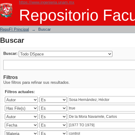
https://www.ingenieria.unam.mx
Buscar
Repositorio Facu
RepoFI Principal
→
Buscar
Buscar
Buscar:
Filtros
Use filtros para refinar sus resultados.
Filtros actuales: