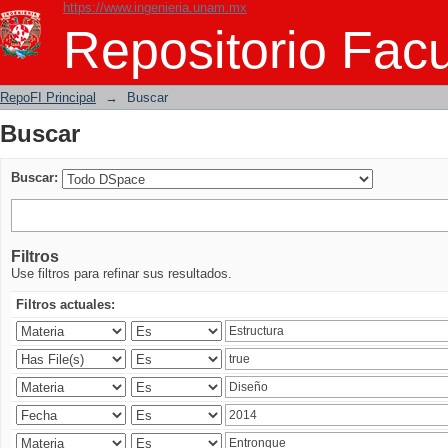
https://www.ingenieria.unam.mx
Buscar
Repositorio Facu
RepoFI Principal
→
Buscar
Buscar
Buscar:
Filtros
Use filtros para refinar sus resultados.
Filtros actuales: