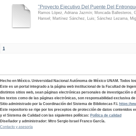
"Proyecto Ejecutivo Del Puente Del Entronq
Ramos López, Adriana Jazmín
;
Moncada Ballesteros, 
Hansel
;
Martínez Sánchez, Luis
;
Sánchez Lezama, Mig
1
Hecho en México. Universidad Nacional Autónoma de México UNAM. Todos lo
Este es un portal integrado a la página web institucional de la Facultad de Ing
distintos sitios web, sean páginas electrónicas personales de investigación o de
los textos como de las páginas electrónicas, son responsabilidad exclusiva de 
Sitio administrado por la Coordinación del Sistema de Bibliotecas F.I.
https://w
Este repositorio se rige por los preceptos de protección de datos contenidos e
y el Sistema de Calidad con las siguientes políticas:
Política de calidad
Diseñador y administrador: Mtro Sergio Israel Franco García.
Contacto y asesoría