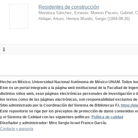
Residentes de construcción
Mendoza Sánchez, Ernesto
;
Moreno Pecero, Gabriel
;
C
Aldape, Arturo
;
Herrera Mundo, Sergio
(
1994-08-26
)
1
Hecho en México. Universidad Nacional Autónoma de México UNAM. Todos lo
Este es un portal integrado a la página web institucional de la Facultad de Ing
distintos sitios web, sean páginas electrónicas personales de investigación o de
los textos como de las páginas electrónicas, son responsabilidad exclusiva de 
Sitio administrado por la Coordinación del Sistema de Bibliotecas F.I.
https://w
Este repositorio se rige por los preceptos de protección de datos contenidos e
y el Sistema de Calidad con las siguientes políticas:
Política de calidad
Diseñador y administrador: Mtro Sergio Israel Franco García.
Contacto y asesoría