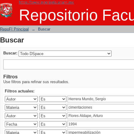
https://www.ingenieria.unam.mx
Buscar
Repositorio Facu
RepoFI Principal
→
Buscar
Buscar
Buscar:
Filtros
Use filtros para refinar sus resultados.
Filtros actuales: