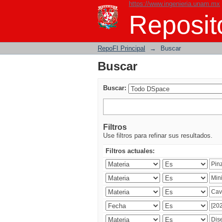
https://www.ingenieria.unam.mx
Buscar
Reposito
RepoFI Principal
→
Buscar
Buscar
Buscar:
Filtros
Use filtros para refinar sus resultados.
Filtros actuales: