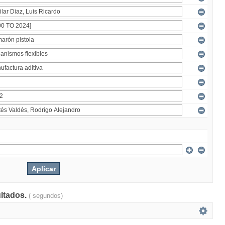
ultados.
( segundos)