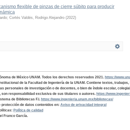
nismo flexible de pinzas de cierre súbito para producir
inámica
cardo
;
Cortés Valdés, Rodrigo Alejandro
(
2022
)
tónoma de México UNAM. Todos los derechos reservados 2021.
https://www.u
institucional de la Facultad de Ingeniería de la UNAM. Contiene textos, trabajos
cas personales de investigación o de docentes, o bien de índole escolar, colegia
, son responsabilidad exclusiva de sus titulares o autores.
https://www.ingenie
istema de Bibliotecas F.I.
https://www.ingenieria.unam.mx/bibliotecas/
de protección de datos contenidos en:
Aviso de privacidad integral
olíticas:
Política de calidad
el Franco García.