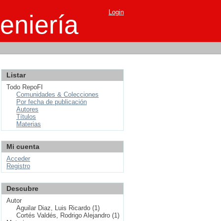
Login
eniería
Listar
Todo RepoFI
Comunidades & Colecciones
Por fecha de publicación
Autores
Títulos
Materias
Mi cuenta
Acceder
Registro
Descubre
Autor
Aguilar Diaz, Luis Ricardo (1)
Cortés Valdés, Rodrigo Alejandro (1)