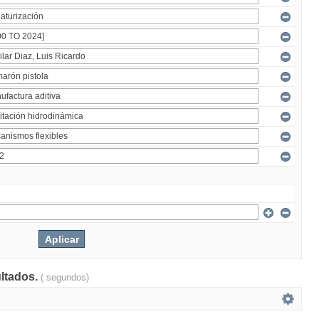
ultados.
( segundos)