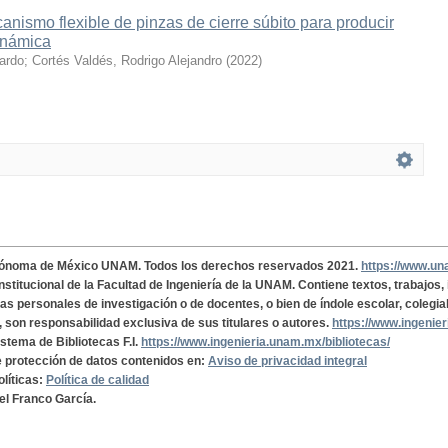
nismo flexible de pinzas de cierre súbito para producir
inámica
cardo
;
Cortés Valdés, Rodrigo Alejandro
(
2022
)
tónoma de México UNAM. Todos los derechos reservados 2021.
https://www.u
institucional de la Facultad de Ingeniería de la UNAM. Contiene textos, trabajos
cas personales de investigación o de docentes, o bien de índole escolar, colegia
, son responsabilidad exclusiva de sus titulares o autores.
https://www.ingenie
istema de Bibliotecas F.I.
https://www.ingenieria.unam.mx/bibliotecas/
de protección de datos contenidos en:
Aviso de privacidad integral
olíticas:
Política de calidad
el Franco García.