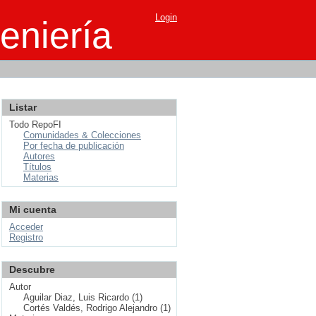
Login
eniería
Listar
Todo RepoFI
Comunidades & Colecciones
Por fecha de publicación
Autores
Títulos
Materias
Mi cuenta
Acceder
Registro
Descubre
Autor
Aguilar Diaz, Luis Ricardo (1)
Cortés Valdés, Rodrigo Alejandro (1)