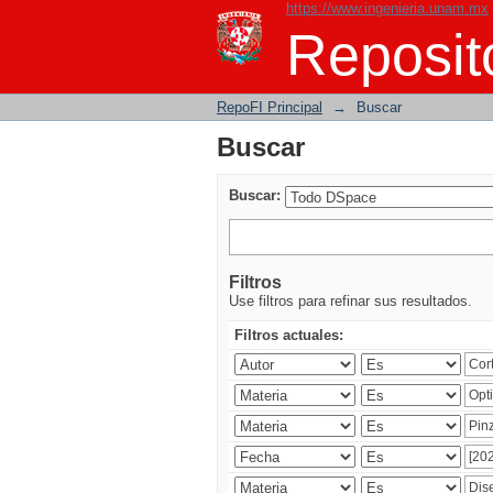
https://www.ingenieria.unam.mx
Buscar
Reposito
RepoFI Principal
→
Buscar
Buscar
Buscar:
Filtros
Use filtros para refinar sus resultados.
Filtros actuales: