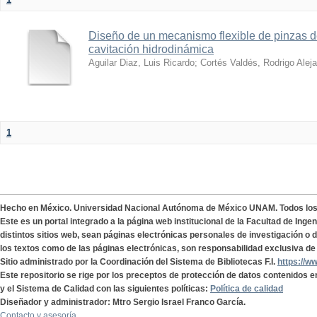
Diseño de un mecanismo flexible de pinzas de
cavitación hidrodinámica
Aguilar Diaz, Luis Ricardo
;
Cortés Valdés, Rodrigo Alej
1
Hecho en México. Universidad Nacional Autónoma de México UNAM. Todos lo
Este es un portal integrado a la página web institucional de la Facultad de Ing
distintos sitios web, sean páginas electrónicas personales de investigación o de
los textos como de las páginas electrónicas, son responsabilidad exclusiva de 
Sitio administrado por la Coordinación del Sistema de Bibliotecas F.I.
https://w
Este repositorio se rige por los preceptos de protección de datos contenidos e
y el Sistema de Calidad con las siguientes políticas:
Política de calidad
Diseñador y administrador: Mtro Sergio Israel Franco García.
Contacto y asesoría