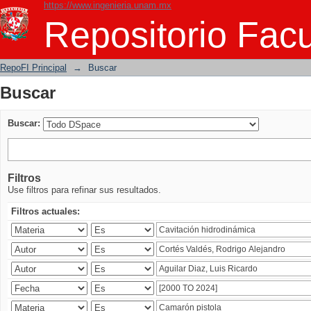
https://www.ingenieria.unam.mx
Buscar
Repositorio Facu
RepoFI Principal
→
Buscar
Buscar
Buscar:
Filtros
Use filtros para refinar sus resultados.
Filtros actuales: