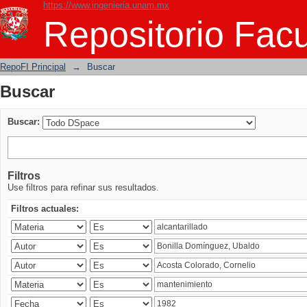
https://www.ingenieria.unam.mx
Buscar
Repositorio Facu
RepoFI Principal
→
Buscar
Buscar
Buscar:
Filtros
Use filtros para refinar sus resultados.
Filtros actuales: