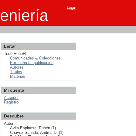
Login
eniería
Listar
Todo RepoFI
Comunidades & Colecciones
Por fecha de publicación
Autores
Títulos
Materias
Mi cuenta
Acceder
Registro
Descubre
Autor
Avila Espinosa, Rubén (1)
Chávez Sañudo, Andrés D. (1)