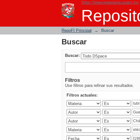
https://www.ingenieria.unam.mx
Buscar
Reposito
RepoFI Principal
→
Buscar
Buscar
Buscar:
Filtros
Use filtros para refinar sus resultados.
Filtros actuales: