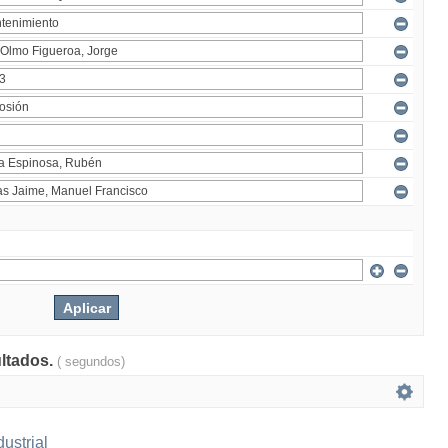
ultados.
( segundos)
ustrial