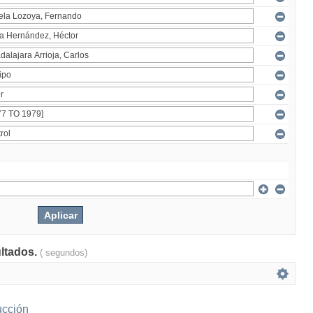
ultados.
( segundos)
ucción