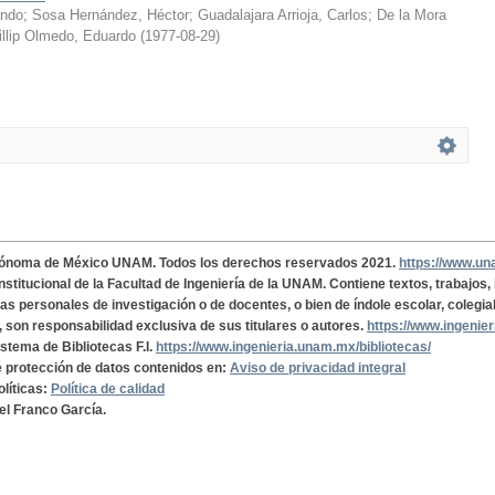
ando
;
Sosa Hernández, Héctor
;
Guadalajara Arrioja, Carlos
;
De la Mora
illip Olmedo, Eduardo
(
1977-08-29
)
tónoma de México UNAM. Todos los derechos reservados 2021.
https://www.u
institucional de la Facultad de Ingeniería de la UNAM. Contiene textos, trabajos
cas personales de investigación o de docentes, o bien de índole escolar, colegia
, son responsabilidad exclusiva de sus titulares o autores.
https://www.ingenie
istema de Bibliotecas F.I.
https://www.ingenieria.unam.mx/bibliotecas/
de protección de datos contenidos en:
Aviso de privacidad integral
olíticas:
Política de calidad
el Franco García.