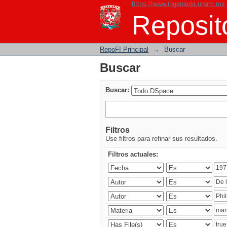
https://www.ingenieria.unam.mx
Buscar
Reposito
RepoFI Principal
→
Buscar
Buscar
Buscar:
Filtros
Use filtros para refinar sus resultados.
Filtros actuales: