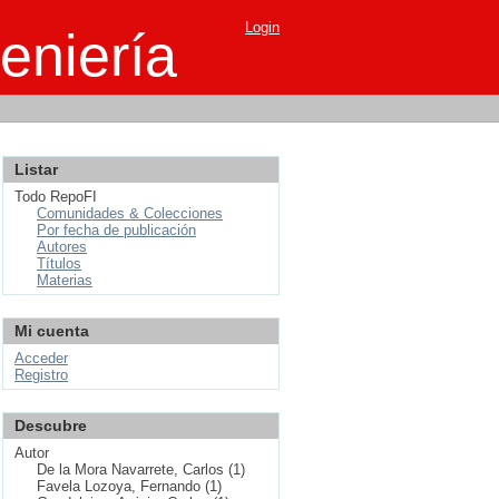
Login
eniería
Listar
Todo RepoFI
Comunidades & Colecciones
Por fecha de publicación
Autores
Títulos
Materias
Mi cuenta
Acceder
Registro
Descubre
Autor
De la Mora Navarrete, Carlos (1)
Favela Lozoya, Fernando (1)