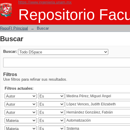
https://www.ingenieria.unam.mx
Buscar
Repositorio Facu
RepoFI Principal
→
Buscar
Buscar
Buscar:
Filtros
Use filtros para refinar sus resultados.
Filtros actuales: