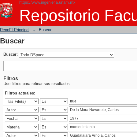
https://www.ingenieria.unam.mx
Buscar
Repositorio Facu
RepoFI Principal
→
Buscar
Buscar
Buscar:
Filtros
Use filtros para refinar sus resultados.
Filtros actuales: