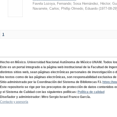
Favela Lozoya, Fernando
;
Sosa Hernández, Héctor
;
Gua
Navarrete, Carlos
;
Phillip Olmedo, Eduardo
(
1977-08-29
1
Hecho en México. Universidad Nacional Autónoma de México UNAM. Todos lo
Este es un portal integrado a la página web institucional de la Facultad de Ing
distintos sitios web, sean páginas electrónicas personales de investigación o de
los textos como de las páginas electrónicas, son responsabilidad exclusiva de 
Sitio administrado por la Coordinación del Sistema de Bibliotecas F.I.
https://w
Este repositorio se rige por los preceptos de protección de datos contenidos e
y el Sistema de Calidad con las siguientes políticas:
Política de calidad
Diseñador y administrador: Mtro Sergio Israel Franco García.
Contacto y asesoría