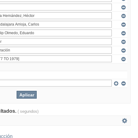
ultados.
( segundos)
ucción