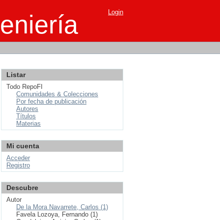
Login
eniería
Listar
Todo RepoFI
Comunidades & Colecciones
Por fecha de publicación
Autores
Títulos
Materias
Mi cuenta
Acceder
Registro
Descubre
Autor
De la Mora Navarrete, Carlos (1)
Favela Lozoya, Fernando (1)