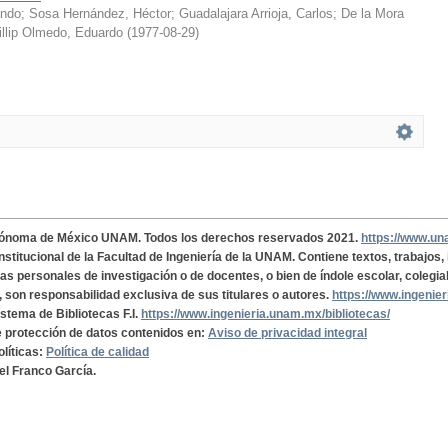
ando
;
Sosa Hernández, Héctor
;
Guadalajara Arrioja, Carlos
;
De la Mora
illip Olmedo, Eduardo
(
1977-08-29
)
tónoma de México UNAM. Todos los derechos reservados 2021.
https://www.u
institucional de la Facultad de Ingeniería de la UNAM. Contiene textos, trabajos
cas personales de investigación o de docentes, o bien de índole escolar, colegia
, son responsabilidad exclusiva de sus titulares o autores.
https://www.ingenie
istema de Bibliotecas F.I.
https://www.ingenieria.unam.mx/bibliotecas/
de protección de datos contenidos en:
Aviso de privacidad integral
olíticas:
Política de calidad
el Franco García.