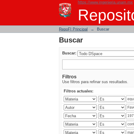
https://www.ingenieria.unam.mx
Buscar
Reposito
RepoFI Principal
→
Buscar
Buscar
Buscar:
Filtros
Use filtros para refinar sus resultados.
Filtros actuales: