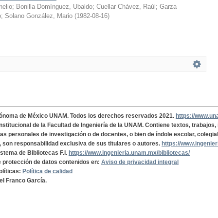
nelio
;
Bonilla Domínguez, Ubaldo
;
Cuellar Chávez, Raúl
;
Garza
o
;
Solano González, Mario
(
1982-08-16
)
tónoma de México UNAM. Todos los derechos reservados 2021.
https://www.u
institucional de la Facultad de Ingeniería de la UNAM. Contiene textos, trabajos
cas personales de investigación o de docentes, o bien de índole escolar, colegia
, son responsabilidad exclusiva de sus titulares o autores.
https://www.ingenie
istema de Bibliotecas F.I.
https://www.ingenieria.unam.mx/bibliotecas/
de protección de datos contenidos en:
Aviso de privacidad integral
olíticas:
Política de calidad
el Franco García.