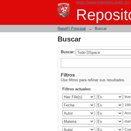
https://www.ingenieria.unam.mx
Buscar
Reposito
RepoFI Principal
→
Buscar
Buscar
Buscar:
Filtros
Use filtros para refinar sus resultados.
Filtros actuales: