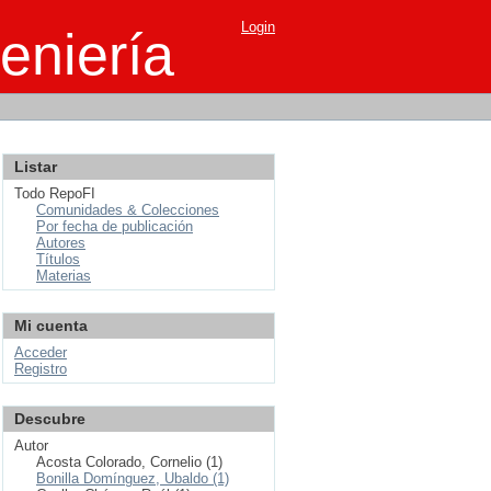
Login
eniería
Listar
Todo RepoFI
Comunidades & Colecciones
Por fecha de publicación
Autores
Títulos
Materias
Mi cuenta
Acceder
Registro
Descubre
Autor
Acosta Colorado, Cornelio (1)
Bonilla Domínguez, Ubaldo (1)