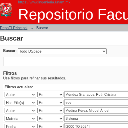
https://www.ingenieria.unam.mx
Buscar
Repositorio Facu
RepoFI Principal
→
Buscar
Buscar
Buscar:
Filtros
Use filtros para refinar sus resultados.
Filtros actuales: