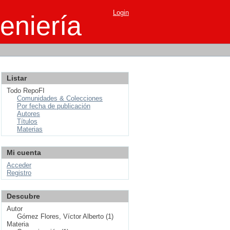
Login
eniería
Listar
Todo RepoFI
Comunidades & Colecciones
Por fecha de publicación
Autores
Títulos
Materias
Mi cuenta
Acceder
Registro
Descubre
Autor
Gómez Flores, Víctor Alberto (1)
Materia