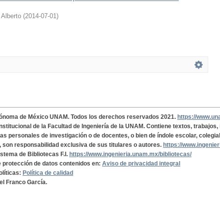
 Alberto
(
2014-07-01
)
tónoma de México UNAM. Todos los derechos reservados 2021.
https://www.u
institucional de la Facultad de Ingeniería de la UNAM. Contiene textos, trabajos
cas personales de investigación o de docentes, o bien de índole escolar, colegia
, son responsabilidad exclusiva de sus titulares o autores.
https://www.ingenie
istema de Bibliotecas F.I.
https://www.ingenieria.unam.mx/bibliotecas/
de protección de datos contenidos en:
Aviso de privacidad integral
olíticas:
Política de calidad
el Franco García.