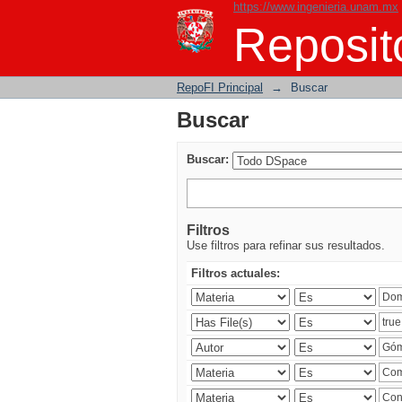
https://www.ingenieria.unam.mx
Buscar
Reposito
RepoFI Principal
→
Buscar
Buscar
Buscar:
Filtros
Use filtros para refinar sus resultados.
Filtros actuales: