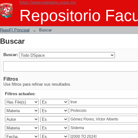
https://www.ingenieria.unam.mx
Buscar
Repositorio Facu
RepoFI Principal
→
Buscar
Buscar
Buscar:
Filtros
Use filtros para refinar sus resultados.
Filtros actuales: