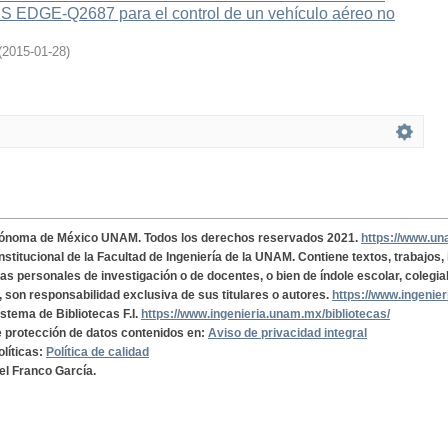
 EDGE-Q2687 para el control de un vehículo aéreo no
(
2015-01-28
)
tónoma de México UNAM. Todos los derechos reservados 2021.
https://www.u
institucional de la Facultad de Ingeniería de la UNAM. Contiene textos, trabajos
cas personales de investigación o de docentes, o bien de índole escolar, colegia
, son responsabilidad exclusiva de sus titulares o autores.
https://www.ingenie
istema de Bibliotecas F.I.
https://www.ingenieria.unam.mx/bibliotecas/
de protección de datos contenidos en:
Aviso de privacidad integral
olíticas:
Política de calidad
el Franco García.