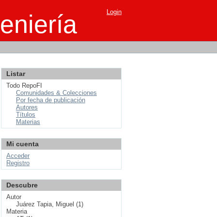
Login
eniería
Listar
Todo RepoFI
Comunidades & Colecciones
Por fecha de publicación
Autores
Títulos
Materias
Mi cuenta
Acceder
Registro
Descubre
Autor
Juárez Tapia, Miguel (1)
Materia