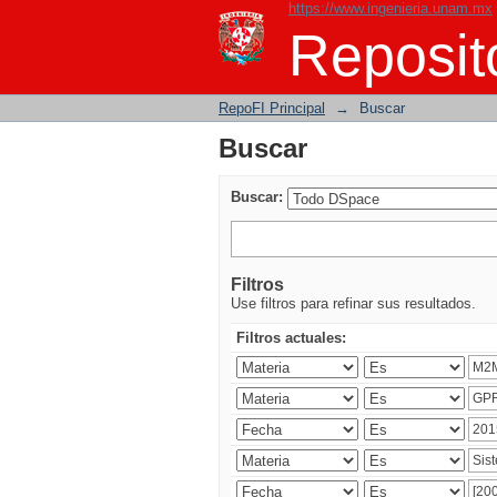
https://www.ingenieria.unam.mx
Buscar
Reposito
RepoFI Principal
→
Buscar
Buscar
Buscar:
Filtros
Use filtros para refinar sus resultados.
Filtros actuales: