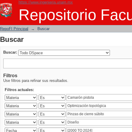
https://www.ingenieria.unam.mx
Buscar
Repositorio Facu
RepoFI Principal
→
Buscar
Buscar
Buscar:
Filtros
Use filtros para refinar sus resultados.
Filtros actuales: