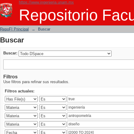
https://www.ingenieria.unam.mx
Buscar
Repositorio Facu
RepoFI Principal
→
Buscar
Buscar
Buscar:
Filtros
Use filtros para refinar sus resultados.
Filtros actuales: