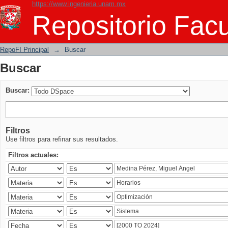
https://www.ingenieria.unam.mx
Buscar
Repositorio Facu
RepoFI Principal
→
Buscar
Buscar
Buscar:
Filtros
Use filtros para refinar sus resultados.
Filtros actuales: